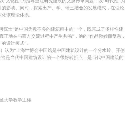
以“文化性”为指导重点研究建筑的文脉传承问题；以“时代性”为
计的影响。同时，探索出产、学、研三结合的发展模式，在理论
深化该理论体系。
院士“是中国为数不多的建筑师中的一个，既完成了多样性建
能真正地在与西方交流过程中产生共鸣”，他的“作品微妙而复杂，
的设计模式”。
 Casat）认为“上海世博会中国馆是中国建筑设计的一个分水岭、开创
恰恰是当代中国建筑设计的一个很好转折点，是当代中国建筑的
五邑大学教学主楼